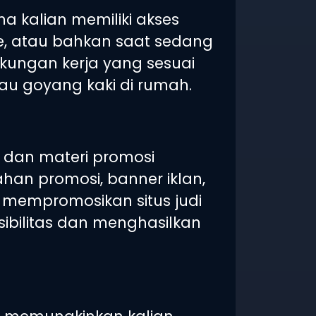
ma kalian memiliki akses
afe, atau bahkan saat sedang
kungan kerja yang sesuai
atau goyang kaki di rumah.
 dan materi promosi
han promosi, banner iklan,
 mempromosikan situs judi
sibilitas dan menghasilkan