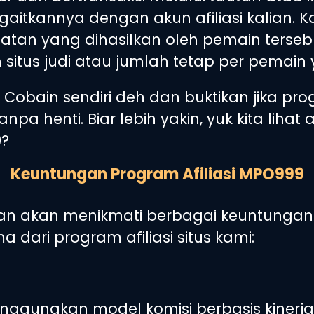
itkannya dengan akun afiliasi kalian. 
tan yang dihasilkan oleh pemain tersebut
situs judi atau jumlah tetap per pemain 
bain sendiri deh dan buktikan jika prog
npa henti. Biar lebih yakin, yuk kita liha
9?
Keuntungan Program Afiliasi MPO999
ian akan menikmati berbagai keuntungan 
dari program afiliasi situs kami:
ggunakan model komisi berbasis kinerja.