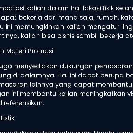
embatasi kalian dalam hal lokasi fisik sela
n dapat bekerja dari mana saja, rumah, k
 ini memungkinkan kalian mengatur ling
ntinya, kalian bisa bisnis sambil bekerja 
 Materi Promosi
ni juga menyediakan dukungan pemasaran
ung di dalamnya. Hal ini dapat berupa ba
 pemasaran lainnya yang dapat membantu
ngan ini membantu kalian meningkatkan vi
ireferensikan.
istik