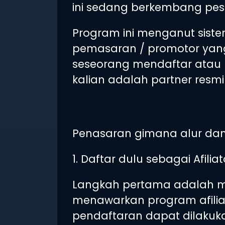
ini sedang berkembang pes
Program ini menganut siste
pemasaran / promotor yang
seseorang mendaftar atau mel
kalian adalah partner resmi 
Penasaran gimana alur dan 
1. Daftar dulu sebagai Afili
Langkah pertama adalah menda
menawarkan program afilia
pendaftaran dapat dilakuka