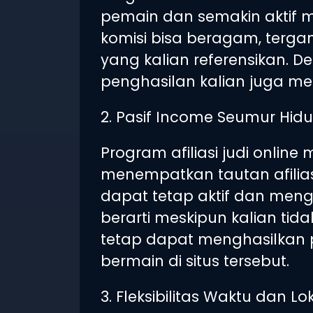
pemain dan semakin aktif m
komisi bisa beragam, terg
yang kalian referensikan. 
penghasilan kalian juga me
2. Pasif Income Seumur Hid
Program afiliasi judi onlin
menempatkan tautan afiliasi
dapat tetap aktif dan mengh
berarti meskipun kalian tida
tetap dapat menghasilkan 
bermain di situs tersebut.
3. Fleksibilitas Waktu dan Lo