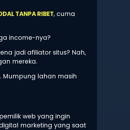
DAL TANPA RIBET
, cuma
 ga income-nya?
na jadi afiliator situs? Nah,
gan mereka.
ja. Mumpung lahan masih
pemilik web yang ingin
gital marketing yang saat