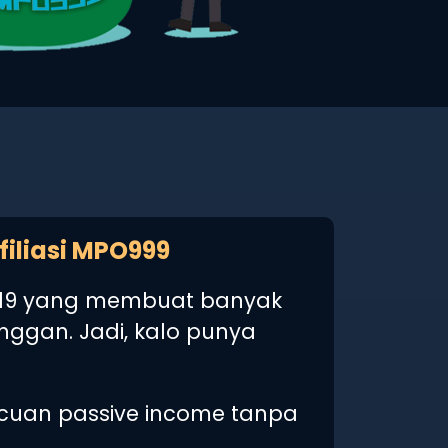
iliasi MPO999
id-19 yang membuat banyak
ggan. Jadi, kalo punya
g cuan passive income tanpa