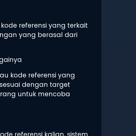
kode referensi yang terkait
jungan yang berasal dari
againya
u kode referensi yang
sesuai dengan target
k orang untuk mencoba
de referensi kalian, sistem