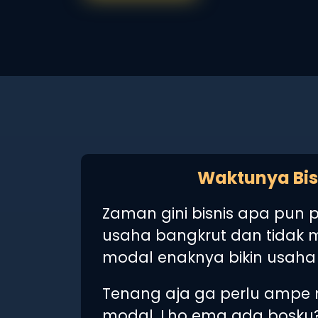
Waktunya Bis
Zaman gini bisnis apa pun 
usaha bangkrut dan tidak 
modal enaknya bikin usaha
Tenang aja ga perlu ampe m
modal. Lho emg ada bosku?