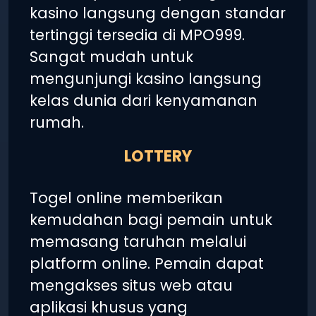
kasino langsung dengan standar
tertinggi tersedia di MPO999.
Sangat mudah untuk
mengunjungi kasino langsung
kelas dunia dari kenyamanan
rumah.
LOTTERY
Togel online memberikan
kemudahan bagi pemain untuk
memasang taruhan melalui
platform online. Pemain dapat
mengakses situs web atau
aplikasi khusus yang