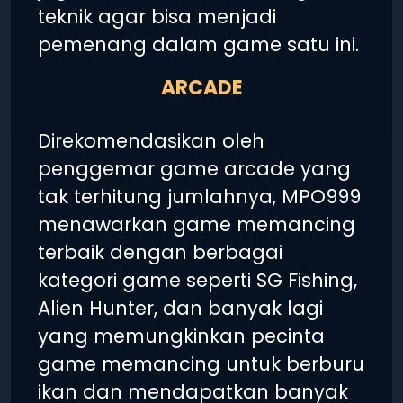
teknik agar bisa menjadi
pemenang dalam game satu ini.
ARCADE
Direkomendasikan oleh
penggemar game arcade yang
tak terhitung jumlahnya, MPO999
menawarkan game memancing
terbaik dengan berbagai
kategori game seperti SG Fishing,
Alien Hunter, dan banyak lagi
yang memungkinkan pecinta
game memancing untuk berburu
ikan dan mendapatkan banyak