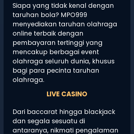
Siapa yang tidak kenal dengan
taruhan bola? MPO999
menyediakan taruhan olahraga
online terbaik dengan
pembayaran tertinggi yang
mencakup berbagai event
olahraga seluruh dunia, khusus
bagi para pecinta taruhan
olahraga.
LIVE CASINO
Dari baccarat hingga blackjack
dan segala sesuatu di
antaranya, nikmati pengalaman