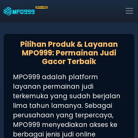
Pilihan Produk & Layanan
MPO999: Permainan Judi
Gacor Terbaik
MPO999 adalah platform
layanan permainan judi
terkemuka yang sudah berjalan
lima tahun lamanya. Sebagai
perusahaan yang terpercaya,
MPO999 menyediakan akses ke
berbagai jenis judi online